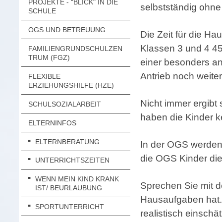
PROJEKTE - "BLICK" IN DIE
selbstständig ohne
SCHULE
OGS UND BETREUUNG
Die Zeit für die Ha
Klassen 3 und 4 45
FAMILIENGRUNDSCHULZEN
TRUM (FGZ)
einer besonders a
Antrieb noch weiter
FLEXIBLE
ERZIEHUNGSHILFE (HZE)
Nicht immer ergibt
SCHULSOZIALARBEIT
haben die Kinder k
ELTERNINFOS
ELTERNBERATUNG
In der OGS werden
die OGS Kinder die
UNTERRICHTSZEITEN
WENN MEIN KIND KRANK
Sprechen Sie mit d
IST/ BEURLAUBUNG
Hausaufgaben hat. 
SPORTUNTERRICHT
realistisch einsch