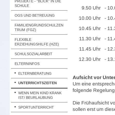
PROJEKTE - "BLICK" IN DIE
SCHULE
9.50 Uhr
- 10
OGS UND BETREUUNG
10.00 Uhr
- 10
FAMILIENGRUNDSCHULZEN
10.45 Uhr
- 11
TRUM (FGZ)
11.30 Uhr
- 11
FLEXIBLE
ERZIEHUNGSHILFE (HZE)
11.45 Uhr
- 12
SCHULSOZIALARBEIT
12.30 Uhr
- 13
ELTERNINFOS
ELTERNBERATUNG
Aufsicht vor Unte
UNTERRICHTSZEITEN
Um eine entsprech
folgende Regelung
WENN MEIN KIND KRANK
IST/ BEURLAUBUNG
Die Frühaufsicht v
SPORTUNTERRICHT
sollen erst um die