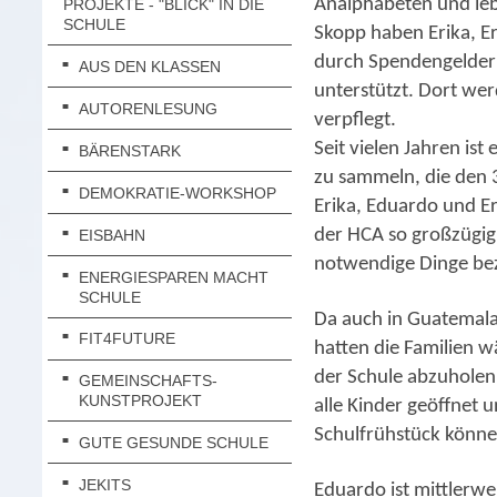
Analphabeten und leb
PROJEKTE - "BLICK" IN DIE
SCHULE
Skopp haben Erika, Er
durch Spendengelder 
AUS DEN KLASSEN
unterstützt. Dort wer
AUTORENLESUNG
verpflegt.
Seit vielen Jahren is
BÄRENSTARK
zu sammeln, die den 
DEMOKRATIE-WORKSHOP
Erika, Eduardo und Er
der HCA so großzügig
EISBAHN
notwendige Dinge be
ENERGIESPAREN MACHT
SCHULE
Da auch in Guatemala
FIT4FUTURE
hatten die Familien w
der Schule abzuholen.
GEMEINSCHAFTS-
KUNSTPROJEKT
alle Kinder geöffnet 
Schulfrühstück können
GUTE GESUNDE SCHULE
JEKITS
Eduardo ist mittlerwei