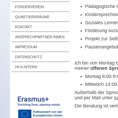
Pädagogische I
FÖRDERVEREIN
Kindersprechst
QUARTIERSRÄUME
Soziales Lerne
KONTAKT
Förderung sozi
ANSPRECHPARTNER:INNEN
Projekt zur Sel
Pausenangebo
IMPRESSUM
DATENSCHUTZ
Ich bin von Montag 
HCA INTERN
meiner
offenen Spr
Montag 8:00-9:
Mittwoch 14:00
Außerhalb der Sprec
und per Mail unter
s
Die Beratung ist vert