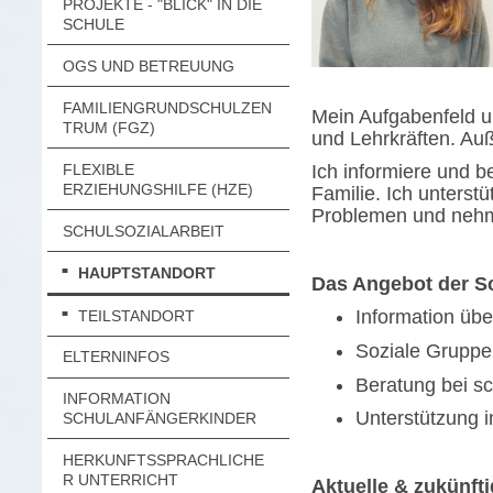
PROJEKTE - "BLICK" IN DIE
SCHULE
OGS UND BETREUUNG
FAMILIENGRUNDSCHULZEN
Mein Aufgabenfeld u
TRUM (FGZ)
und Lehrkräften. Au
FLEXIBLE
Ich informiere und 
ERZIEHUNGSHILFE (HZE)
Familie. Ich unterst
Problemen und nehme
SCHULSOZIALARBEIT
HAUPTSTANDORT
Das Angebot der Sc
Information übe
TEILSTANDORT
Soziale Gruppe
ELTERNINFOS
Beratung bei s
INFORMATION
Unterstützung i
SCHULANFÄNGERKINDER
HERKUNFTSSPRACHLICHE
R UNTERRICHT
Aktuelle & zukünft