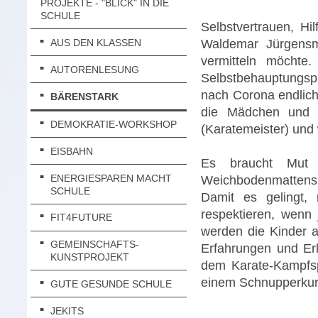
PROJEKTE - "BLICK" IN DIE
SCHULE
Selbstvertrauen, Hil
Waldemar Jürgensm
AUS DEN KLASSEN
vermitteln möchte
AUTORENLESUNG
Selbstbehauptungspr
nach Corona endlich 
BÄRENSTARK
die Mädchen und 
DEMOKRATIE-WORKSHOP
(Karatemeister) und
EISBAHN
Es braucht Mut u
ENERGIESPAREN MACHT
Weichbodenmattenspa
SCHULE
Damit es gelingt, 
respektieren, wenn
FIT4FUTURE
werden die Kinder 
GEMEINSCHAFTS-
Erfahrungen und Er
KUNSTPROJEKT
dem Karate-Kampfspo
einem Schnupperkur
GUTE GESUNDE SCHULE
JEKITS